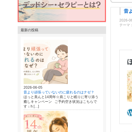
昔
2026-0
テーマ
最新の投稿
2026-06-05
昔より頑張っていないのに疲れるのはナゼ？
ほっと美んと14周年☆肩こりと眠りに寄り添う
癒しキャンペーン ご予約空き状況はこちらで
す ↓ h […]