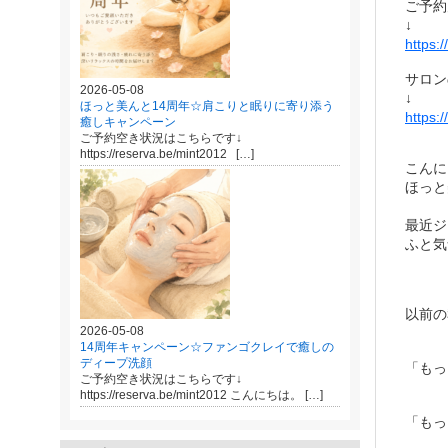
ご予約
↓
https:
サロン
2026-05-08
↓
ほっと美んと14周年☆肩こりと眠りに寄り添う
https:
癒しキャンペーン
ご予約空き状況はこちらです↓
https://reserva.be/mint2012 […]
こんに
ほっと
最近ジ
ふと気
以前の
2026-05-08
14周年キャンペーン☆ファンゴクレイで癒しの
ディープ洗顔
「もっ
ご予約空き状況はこちらです↓
https://reserva.be/mint2012 こんにちは。 […]
「もっ