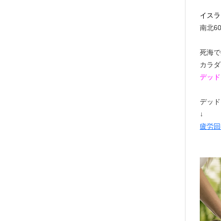
イスラ
南北6
死海で
カラダ
デッド
デッド
↓
疲労回