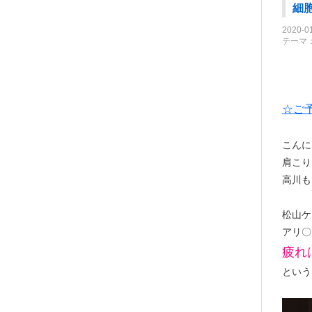
細
2020-0
テーマ
☆ご
こんに
肩こり
高川も
松山ケ
アリ〇
疲れ
という