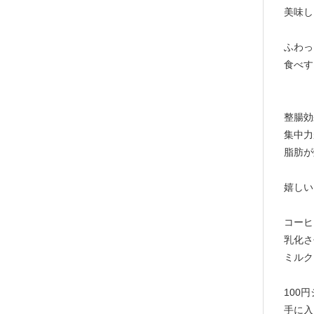
美味し
ふわっ
食べす
整腸効
集中力
脂肪が
嬉しい
コーヒ
乳化さ
ミルク
100
手に入