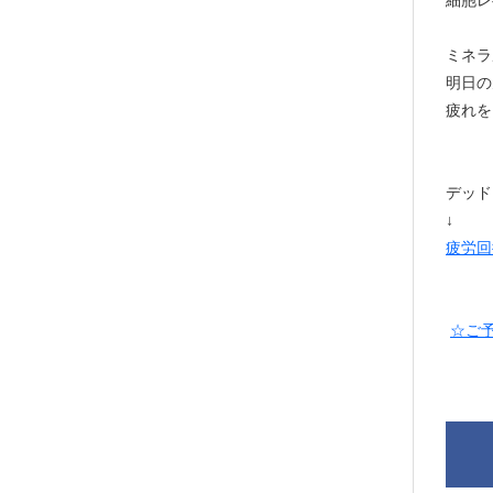
細胞レ
ミネラ
明日の
疲れを
デッド
↓
疲労回
☆ご