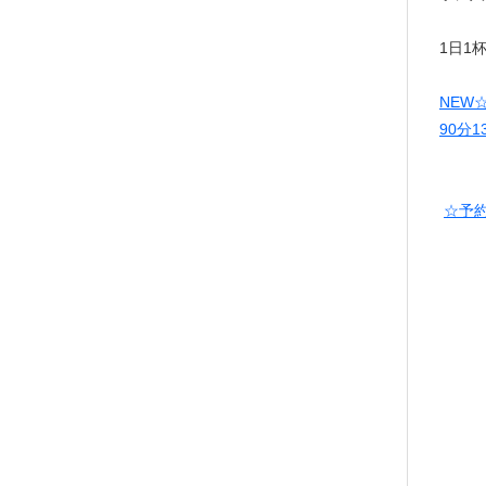
1日1
NEW
90分1
☆予