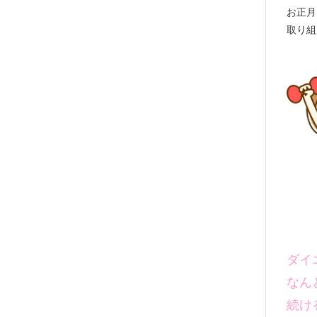
お正月
取り組
ダイ
なん
続け