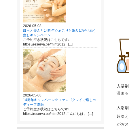
2026-05-08
ほっと美んと14周年☆肩こりと眠りに寄り添う
癒しキャンペーン
ご予約空き状況はこちらです↓
https://reserva.be/mint2012 […]
入浴剤
温まる
2026-05-08
14周年キャンペーン☆ファンゴクレイで癒しの
ディープ洗顔
入浴剤
ご予約空き状況はこちらです↓
https://reserva.be/mint2012 こんにちは。 […]
超冷え
がおス