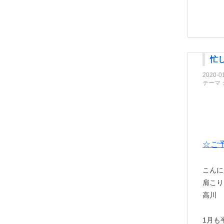
忙
2020-0
テーマ
☆ご
こんに
肩こり
高川 
1月も