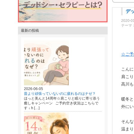
デ
2020-0
テーマ
最新の投稿
☆ご予
こんに
肩こり
高川も
2026-06-05
昔より頑張っていないのに疲れるのはナゼ？
ほっと美んと14周年☆肩こりと眠りに寄り添う
暖冬と
癒しキャンペーン ご予約空き状況はこちらで
外にい
す ↓ h […]
そんな
温まり