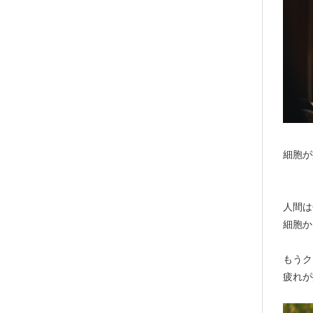
細胞が
人間は
細胞か
もうク
疲れが